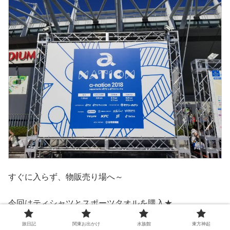
すぐに入らず、物販売り場へ～
今回はティシャツとスポーツタオルを購入★
めっちゃ可愛い！！
旅日記
関東お出かけ
水族館
東方神起