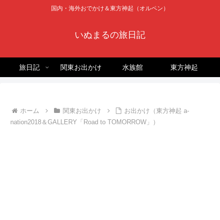
国内・海外おでかけ＆東方神起（オルペン）
いぬまるの旅日記
旅日記
関東お出かけ
水族館
東方神起
ホーム
関東お出かけ
お出かけ（東方神起 a-
nation2018＆GALLERY「Road to TOMORROW」）