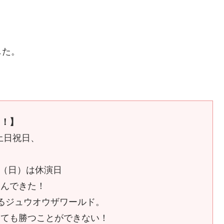
した。
！！】
での土日祝日、
23（日）は休演日
込んできた！
るジュウオウザワールド。
しても勝つことができない！