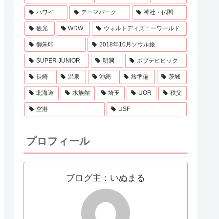
ハワイ
テーマパーク
神社・仏閣
観光
WDW
ウォルトディズニーワールド
御朱印
2018年10月ソウル旅
SUPER JUNIOR
明洞
ポプテピピック
長崎
温泉
沖縄
旅準備
茨城
北海道
水族館
埼玉
UOR
秩父
空港
USF
プロフィール
ブログ主：いぬまる