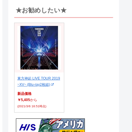
★お勧めしたい★
東方神起 LIVE TOUR 2019
~XV~ (Blu-ray2枚組)
新品価格
￥5,405
から
(2021/3/6 16:51時点)