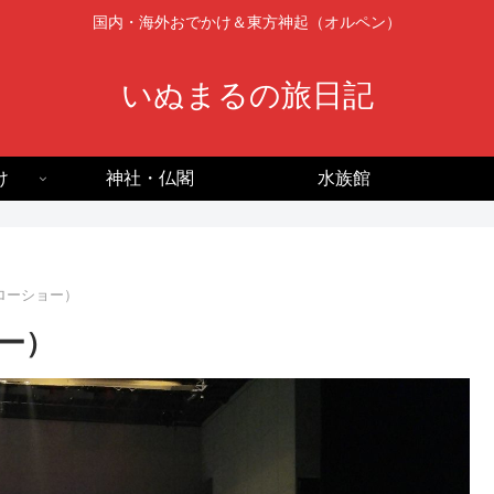
国内・海外おでかけ＆東方神起（オルペン）
いぬまるの旅日記
け
神社・仏閣
水族館
ローショー）
ー）