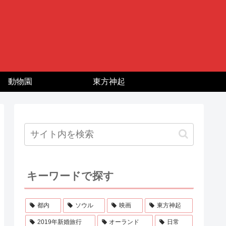
動物園
東方神起
キーワードで探す
都内
ソウル
映画
東方神起
2019年新婚旅行
オーランド
日常