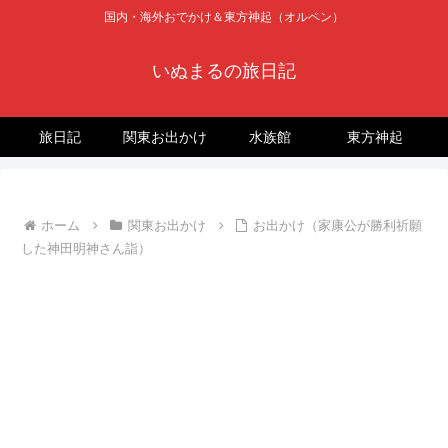
国内・海外おでかけ＆東方神起（オルペン）
いぬまるの旅日記
旅日記
関東お出かけ
水族館
東方神起
ホーム
関東お出かけ
お出かけ（家康公が勝利祈願
した神田明神さん詣）