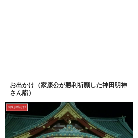
お出かけ（家康公が勝利祈願した神田明神
さん詣）
関東お出かけ