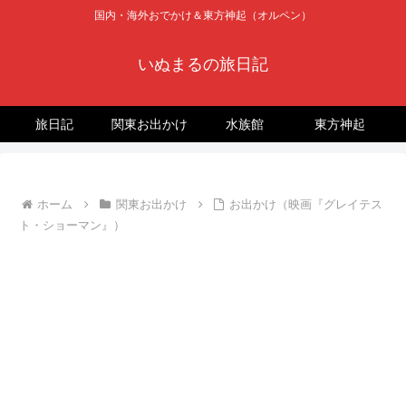
国内・海外おでかけ＆東方神起（オルペン）
いぬまるの旅日記
旅日記
関東お出かけ
水族館
東方神起
ホーム
関東お出かけ
お出かけ（映画『グレイテス
ト・ショーマン』）