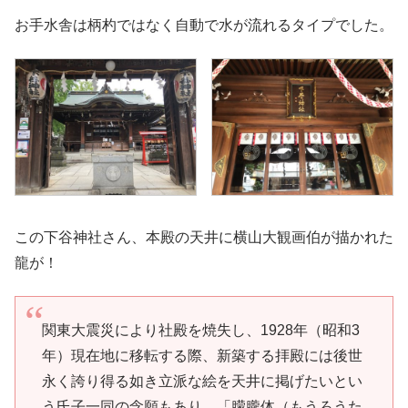
お手水舎は柄杓ではなく自動で水が流れるタイプでした。
この下谷神社さん、本殿の天井に横山大観画伯が描かれた
龍が！
関東大震災により社殿を焼失し、1928年（昭和3
年）現在地に移転する際、新築する拝殿には後世
永く誇り得る如き立派な絵を天井に掲げたいとい
う氏子一同の念願もあり、「朦朧体（もうろうた