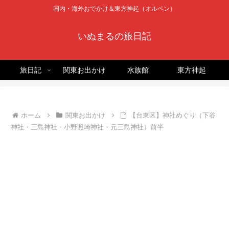
国内・海外おでかけ＆東方神起（オルペン）
いぬまるの旅日記
旅日記
関東お出かけ
水族館
東方神起
ホーム
関東お出かけ
【台東区】神社めぐり（下谷
神社・三島神社・小野照崎神社・元三島神社）前半