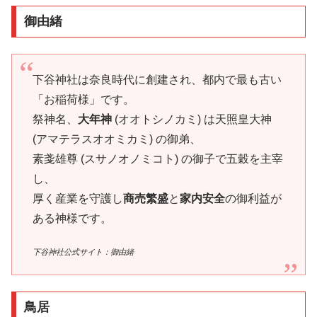
御由緒
下谷神社は奈良時代に創建され、都内で最も古い
「お稲荷様」です。
祭神名、
大年神
(オオトシノカミ) は天照皇大神
(アマテラスオオミカミ) の御弟、
素戔雄尊 (スサノオノミコト) の御子で五穀を主宰
し、
厚く産業を守護し
商売繁盛
と
家内安全
の御利益が
ある神様です。
下谷神社公式サイト：御由緒
鳥居