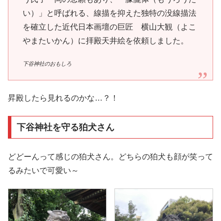
い）」と呼ばれる、線描を抑えた独特の没線描法
を確立した近代日本画壇の巨匠 横山大観（よこ
やまたいかん）に拝殿天井絵を依頼しました。
下谷神社のおもしろ
昇殿したら見れるのかな…？！
下谷神社を守る狛犬さん
どどーんって感じの狛犬さん。どちらの狛犬も顔が笑って
るみたいで可愛い～