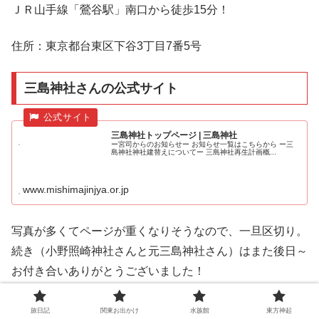
ＪＲ山手線「鶯谷駅」南口から徒歩15分！
住所：東京都台東区下谷3丁目7番5号
三島神社さんの公式サイト
三島神社トップページ | 三島神社
ー宮司からのお知らせー お知らせ一覧はこちらから ー三
島神社神社建替えについてー 三島神社再生計画概...
www.mishimajinjya.or.jp
写真が多くてページが重くなりそうなので、一旦区切り。
続き（小野照崎神社さんと元三島神社さん）はまた後日～
お付き合いありがとうございました！
旅日記
関東お出かけ
水族館
東方神起