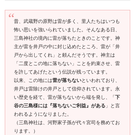
昔、武蔵野の原野は雷が多く、里人たちはいつも
怖い思いを強いられていました。そんなある日、
三島神社の境内に雷が落ちたときのことです。神
主が雷を井戸の中に封じ込めたところ、雷が「井
戸から出してくれ」と頼んだそうです。神主は
「二度とこの地に落ちない」ことを約束させ、雷
を許してあげたという伝説が残っています。
以来、この地には
雷が落ちない
といわれており、
井戸は雷除けの井戸として信仰されています。永
い歴史を経て、雷が落ちないから端を発し、「
下
谷の三島様には『落ちないご利益』がある
」と言
われるようになりました。
（三島神社は、河野家子孫が代々宮司を務めてお
ります。）