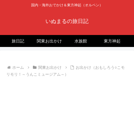
国内・海外おでかけ＆東方神起（オルペン）
いぬまるの旅日記
旅日記
関東お出かけ
水族館
東方神起
ホーム
関東お出かけ
お出かけ（おもしろう○こモ
リモリ！～うんこミュージアム～）