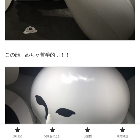
この顔、めちゃ哲学的…！！
旅日記
関東お出かけ
水族館
東方神起