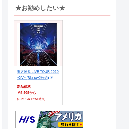
★お勧めしたい★
東方神起 LIVE TOUR 2019
~XV~ (Blu-ray2枚組)
新品価格
￥5,405
から
(2021/3/6 16:51時点)