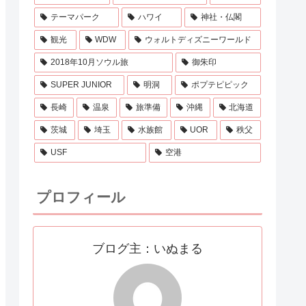
テーマパーク
ハワイ
神社・仏閣
観光
WDW
ウォルトディズニーワールド
2018年10月ソウル旅
御朱印
SUPER JUNIOR
明洞
ポプテピピック
長崎
温泉
旅準備
沖縄
北海道
茨城
埼玉
水族館
UOR
秩父
USF
空港
プロフィール
ブログ主：いぬまる