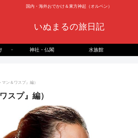
国内・海外おでかけ＆東方神起（オルペン）
いぬまるの旅日記
け
神社・仏閣
水族館
トマン＆ワスプ』編）
ワスプ』編）