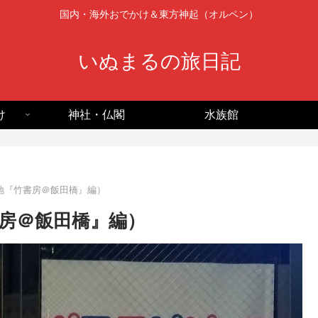
国内・海外おでかけ＆東方神起（オルペン）
いぬまるの旅日記
け
神社・仏閣
水族館
地『竹書房＠飯田橋』編）
房＠飯田橋』編）