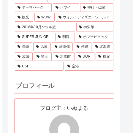
テーマパーク
ハワイ
神社・仏閣
観光
WDW
ウォルトディズニーワールド
2018年10月ソウル旅
御朱印
SUPER JUNIOR
明洞
ポプテピピック
長崎
温泉
旅準備
沖縄
北海道
茨城
埼玉
水族館
UOR
秩父
USF
空港
プロフィール
ブログ主：いぬまる