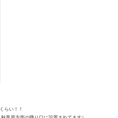
ルくらい！！
。秋葉原方面の降り口に設置されてます）