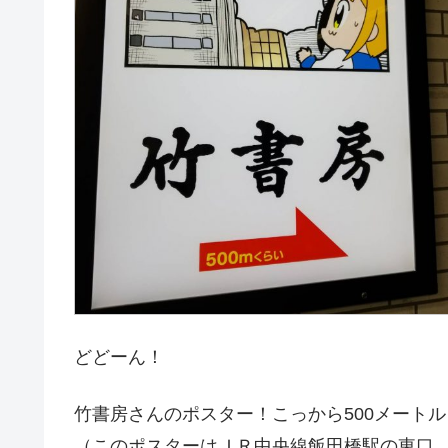
どどーん！
竹書房さんのポスター！こっから500メート
（このポスターはＪＲ中央線飯田橋駅の東口