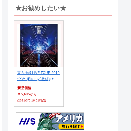
★お勧めしたい★
東方神起 LIVE TOUR 2019
~XV~ (Blu-ray2枚組)
新品価格
￥5,405
から
(2021/3/6 16:51時点)