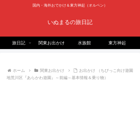
国内・海外おでかけ＆東方神起（オルペン）
いぬまるの旅日記
旅日記
関東お出かけ
水族館
東方神起
ホーム
関東お出かけ
お出かけ （ちびっこ向け遊園
地荒川区『あらかわ遊園』～前編～基本情報＆乗り物）