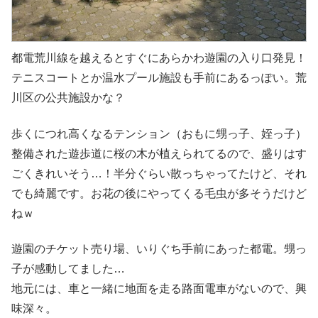
都電荒川線を越えるとすぐにあらかわ遊園の入り口発見！
テニスコートとか温水プール施設も手前にあるっぽい。荒
川区の公共施設かな？
歩くにつれ高くなるテンション（おもに甥っ子、姪っ子）
整備された遊歩道に桜の木が植えられてるので、盛りはす
ごくきれいそう…！半分ぐらい散っちゃってたけど、それ
でも綺麗です。お花の後にやってくる毛虫が多そうだけど
ねｗ
遊園のチケット売り場、いりぐち手前にあった都電。甥っ
子が感動してました…
地元には、車と一緒に地面を走る路面電車がないので、興
味深々。