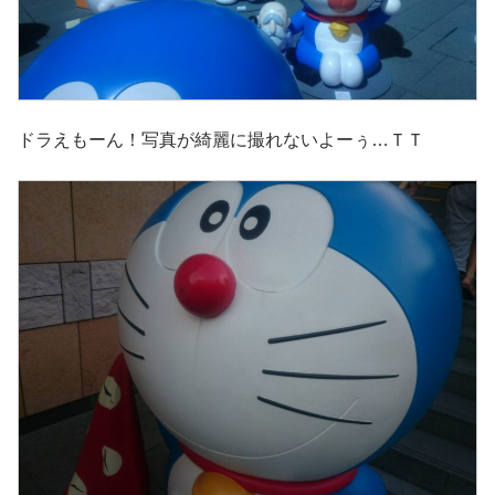
ドラえもーん！写真が綺麗に撮れないよーぅ…ＴＴ