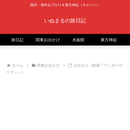
国内・海外おでかけ＆東方神起（オルペン）
いぬまるの旅日記
旅日記
関東お出かけ
水族館
東方神起
ホーム
関東お出かけ
お出かけ（映画『ワンダーウ
ーマン』）