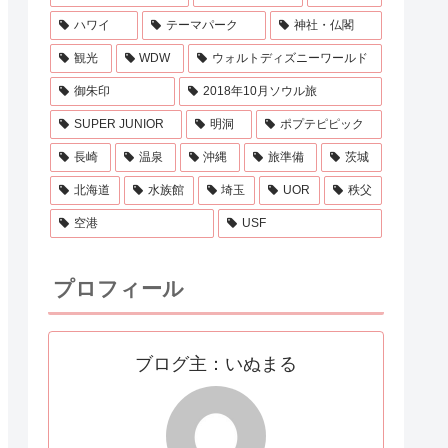
ハワイ
テーマパーク
神社・仏閣
観光
WDW
ウォルトディズニーワールド
御朱印
2018年10月ソウル旅
SUPER JUNIOR
明洞
ポプテピピック
長崎
温泉
沖縄
旅準備
茨城
北海道
水族館
埼玉
UOR
秩父
空港
USF
プロフィール
ブログ主：いぬまる