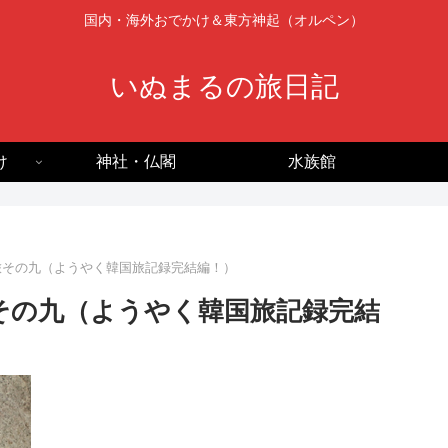
国内・海外おでかけ＆東方神起（オルペン）
いぬまるの旅日記
け
神社・仏閣
水族館
人旅その九（ようやく韓国旅記録完結編！）
旅その九（ようやく韓国旅記録完結