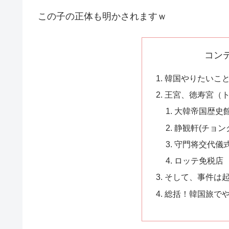
この子の正体も明かされますｗ
コン
韓国やりたいこ
王宮、徳寿宮（
大韓帝国歴史
静観軒(チョン
守門将交代儀
ロッテ免税店
そして、事件は
総括！韓国旅で