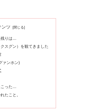
テンツ
と残りは…
トクスグン）を観てきました
館
グァンホン)
式
起こった…
やれたこと。