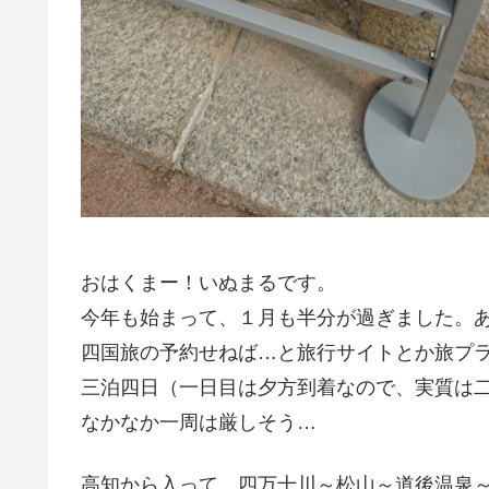
おはくまー！いぬまるです。
今年も始まって、１月も半分が過ぎました。
四国旅の予約せねば…と旅行サイトとか旅プ
三泊四日（一日目は夕方到着なので、実質は
なかなか一周は厳しそう…
高知から入って、四万十川～松山～道後温泉