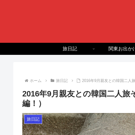
旅日記
関東お出か
ホーム
旅日記
2016年9月親友との韓国二
2016年9月親友との韓国二人
編！）
旅日記