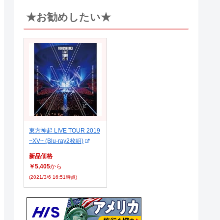
★お勧めしたい★
東方神起 LIVE TOUR 2019
~XV~ (Blu-ray2枚組)
新品価格
￥5,405
から
(2021/3/6 16:51時点)