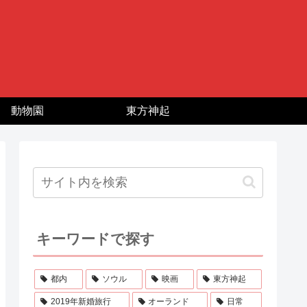
動物園
東方神起
キーワードで探す
都内
ソウル
映画
東方神起
2019年新婚旅行
オーランド
日常