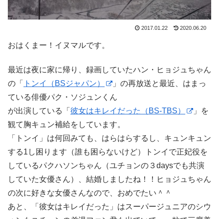
2017.01.22
2020.06.20
おはくまー！イヌマルです。
最近は夜に家に帰り、録画していたハン・ヒョジュちゃん
の「
トンイ（BSジャパン）
」の再放送と最近、はまっ
ている俳優パク・ソジュンくん
が出演している「
彼女はキレイだった（BS-TBS）
」を
観て胸キュン補給をしています。
「トンイ」は何回みても、はらはらするし、キュンキュン
する1し困ります（誰も困らないけど）トンイで正妃役を
しているパクハソンちゃん（ユチョンの３daysでも共演
していた女優さん）、結婚しましたね！！ヒョジュちゃん
の次に好きな女優さんなので、おめでたい＾＾
あと、「彼女はキレイだった」はスーパージュニアのシウ