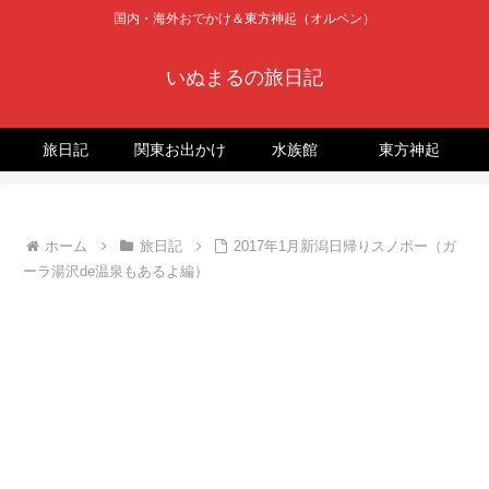
国内・海外おでかけ＆東方神起（オルペン）
いぬまるの旅日記
旅日記
関東お出かけ
水族館
東方神起
ホーム
旅日記
2017年1月新潟日帰りスノボー（ガ
ーラ湯沢de温泉もあるよ編）