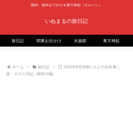
国内・海外おでかけ＆東方神起（オルペン）
いぬまるの旅日記
旅日記
関東お出かけ
水族館
東方神起
ホーム
旅日記
2016年9月同僚たちとの奈良癒し
旅 その八完結（御朱印編）