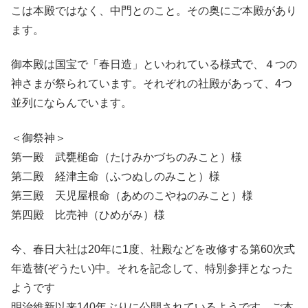
こは本殿ではなく、中門とのこと。その奥にご本殿があり
ます。
御本殿は国宝で「春日造」といわれている様式で、４つの
神さまが祭られています。それぞれの社殿があって、4つ
並列にならんでいます。
＜御祭神＞
第一殿 武甕槌命（たけみかづちのみこと）様
第二殿 経津主命（ふつぬしのみこと）様
第三殿 天児屋根命（あめのこやねのみこと）様
第四殿 比売神（ひめがみ）様
今、春日大社は20年に1度、社殿などを改修する第60次式
年造替(ぞうたい)中。それを記念して、特別参拝となった
ようです
明治維新以来140年ぶりに公開されているようです、ご本