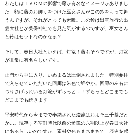
わたしはＴＶＣＭの影響で藤が有名なイメージがありまし
た。額に藤のお飾りをつけた巫女さんがこの鈴をもって舞
うんですが、それがとっても素敵。この鈴は出雲旅行の出
雲大社とか美保神社でも見た気がするのですが、巫女さん
と鈴はセットなのかなぁ？
そして、春日大社といえば、灯篭！藤もそうですが、灯篭
が非常に有名らしいです。
正門から中に入り、いぬまるは圧倒されました。特別参拝
で入らせていただいた回廊は朱色で鮮やか。回廊の左右に
つりさげられいる灯篭がずらっと…！ずらっとどこまでも
どこまでも続きます。
平安時代から今までで奉納された燈籠はおよそ三千基だと
か…。現存する室町時代以前の燈籠の六割以上が春日大社
にあるらしいのですが、素材や色もまちまちで、歴史を感