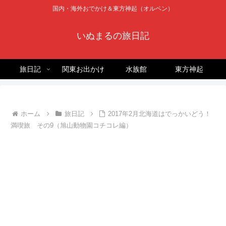
国内・海外おでかけ＆東方神起（オルペン）
いぬまるの旅日記
旅日記
関東お出かけ
水族館
東方神起
ホーム
旅日記
2017年2月北海道はでっかいどう！
満喫旅 その9（旭山動物園コチコレ編）