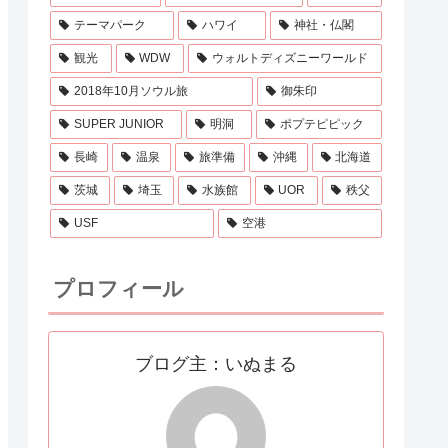
テーマパーク
ハワイ
神社・仏閣
観光
WDW
ウォルトディズニーワールド
2018年10月ソウル旅
御朱印
SUPER JUNIOR
明洞
ポプテピピック
長崎
温泉
旅準備
沖縄
北海道
茨城
埼玉
水族館
UOR
秩父
USF
空港
プロフィール
ブログ主：いぬまる