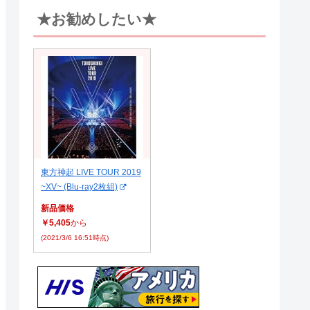
★お勧めしたい★
東方神起 LIVE TOUR 2019
~XV~ (Blu-ray2枚組)
新品価格
￥5,405
から
(2021/3/6 16:51時点)