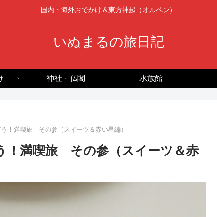
国内・海外おでかけ＆東方神起（オルペン）
いぬまるの旅日記
け
神社・仏閣
水族館
いどう！満喫旅 その参（スイーツ＆赤い星編）
どう！満喫旅 その参（スイーツ＆赤