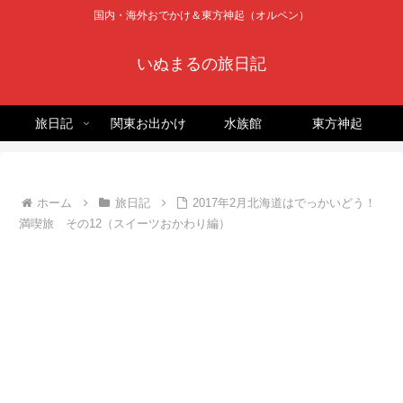
国内・海外おでかけ＆東方神起（オルペン）
いぬまるの旅日記
旅日記
関東お出かけ
水族館
東方神起
ホーム
旅日記
2017年2月北海道はでっかいどう！
満喫旅 その12（スイーツおかわり編）