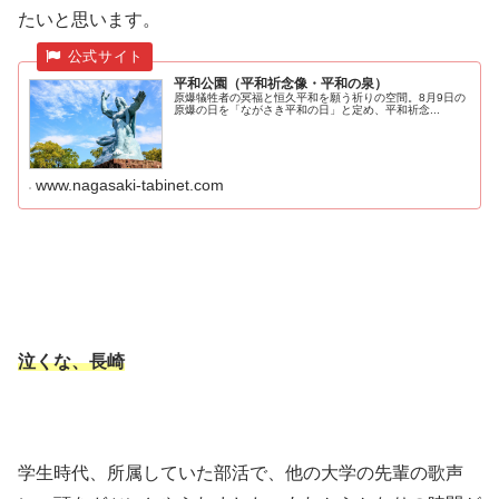
たいと思います。
平和公園（平和祈念像・平和の泉）
原爆犠牲者の冥福と恒久平和を願う祈りの空間。8月9日の
原爆の日を「ながさき平和の日」と定め、平和祈念...
www.nagasaki-tabinet.com
泣くな、長崎
学生時代、所属していた部活で、他の大学の先輩の歌声