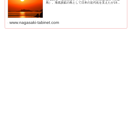
島）。海底炭鉱の島として日本の近代化を支えたが19...
www.nagasaki-tabinet.com