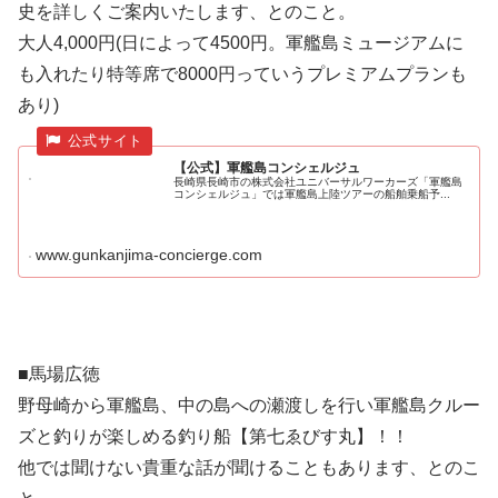
史を詳しくご案内いたします、とのこと。
大人4,000円(日によって4500円。軍艦島ミュージアムに
も入れたり特等席で8000円っていうプレミアムプランも
あり)
【公式】軍艦島コンシェルジュ
長崎県長崎市の株式会社ユニバーサルワーカーズ「軍艦島
コンシェルジュ」では軍艦島上陸ツアーの船舶乗船予...
www.gunkanjima-concierge.com
■馬場広徳
野母崎から軍艦島、中の島への瀬渡しを行い軍艦島クルー
ズと釣りが楽しめる釣り船【第七ゑびす丸】！！
他では聞けない貴重な話が聞けることもあります、とのこ