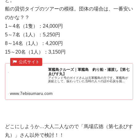
と。
船の貸切タイプのツアーの模様。団体の場合は、一番安い
のかな？？
1～4名（1隻）：24,000円
5～7名（1人）：5,250円
8～14名（1人）：4,200円
15～20名（1人）：3,150円
軍艦島クルーズ｜軍艦島 釣り船・瀬渡し【第七
ゑびす丸】
アイランド号のガイドさんは元軍艦島の方です。軍艦島が
炭鉱として、賑わっていた当時の人々の話や石炭を掘...
www.7ebisumaru.com
どこにしようか…大人二人なので「馬場広徳（第七ゑびす
丸）」さん以外で検討！！