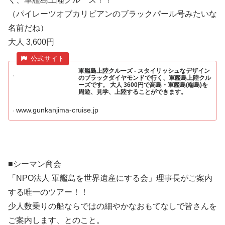
（パイレーツオブカリビアンのブラックパール号みたいな
名前だね）
大人 3,600円
軍艦島上陸クルーズ - スタイリッシュなデザイン
のブラックダイヤモンドで行く、軍艦島上陸クル
ーズです。 大人 3600円で高島・軍艦島(端島)を
周遊、見学、上陸することができます。
www.gunkanjima-cruise.jp
■シーマン商会
「NPO法人 軍艦島を世界遺産にする会」理事長がご案内
する唯一のツアー！！
少人数乗りの船ならではの細やかなおもてなしで皆さんを
ご案内します、とのこと。