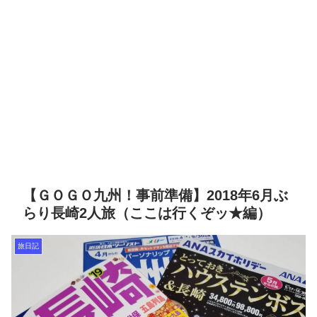
【ＧＯＧＯ九州！事前準備】2018年6月ぶ
らり長崎2人旅（ここは行くぞッ★編）
旅日記