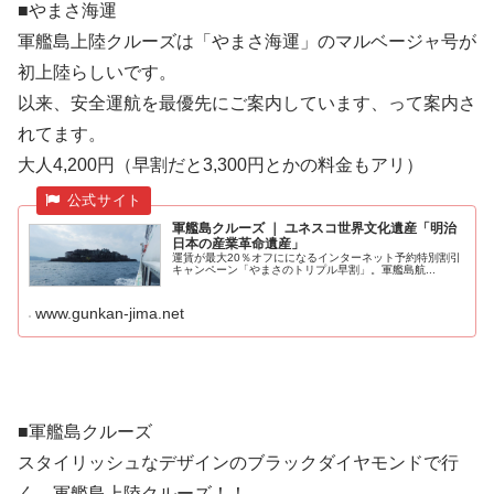
■やまさ海運
軍艦島上陸クルーズは「やまさ海運」のマルベージャ号が
初上陸らしいです。
以来、安全運航を最優先にご案内しています、って案内さ
れてます。
大人4,200円（早割だと3,300円とかの料金もアリ）
軍艦島クルーズ ｜ ユネスコ世界文化遺産「明治
日本の産業革命遺産」
運賃が最大20％オフにになるインターネット予約特別割引
キャンペーン「やまさのトリプル早割」。軍艦島航...
www.gunkan-jima.net
■軍艦島クルーズ
スタイリッシュなデザインのブラックダイヤモンドで行
く、軍艦島上陸クルーズ！！