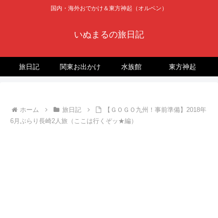
国内・海外おでかけ＆東方神起（オルペン）
いぬまるの旅日記
旅日記
関東お出かけ
水族館
東方神起
ホーム
旅日記
【ＧＯＧＯ九州！事前準備】2018年
6月ぶらり長崎2人旅（ここは行くぞッ★編）