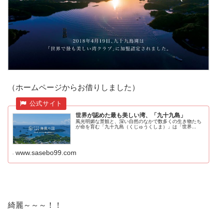
（ホームページからお借りしました）
世界が認めた最も美しい湾、「九十九島」
風光明媚な景観と、深い自然のなかで数多くの生き物たち
が命を育む「九十九島（くじゅうくしま）」は「世界...
www.sasebo99.com
綺麗～～～！！