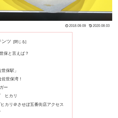
2018.09.09
2020.08.03
テンツ
世保と言えば？
佐世保駅」
は佐世保湾！
ガー
プ ヒカリ
プヒカリ＠させぼ五番街店アクセス
プ