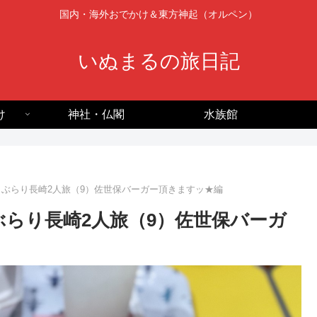
国内・海外おでかけ＆東方神起（オルペン）
いぬまるの旅日記
け
神社・仏閣
水族館
6月ぶらり長崎2人旅（9）佐世保バーガー頂きますッ★編
月ぶらり長崎2人旅（9）佐世保バーガ