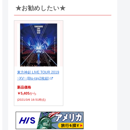
★お勧めしたい★
東方神起 LIVE TOUR 2019
~XV~ (Blu-ray2枚組)
新品価格
￥5,405
から
(2021/3/6 16:51時点)