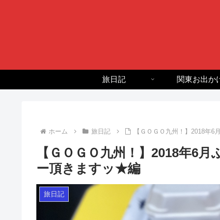
旅日記
関東お出か
ホーム
旅日記
【ＧＯＧＯ九州！】2018年
【ＧＯＧＯ九州！】2018年6
ー頂きますッ★編
旅日記