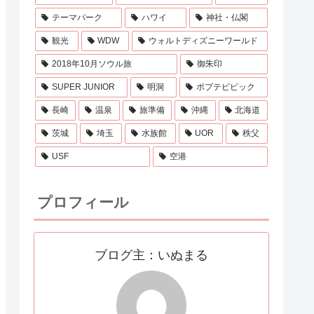
テーマパーク
ハワイ
神社・仏閣
観光
WDW
ウォルトディズニーワールド
2018年10月ソウル旅
御朱印
SUPER JUNIOR
明洞
ポプテピピック
長崎
温泉
旅準備
沖縄
北海道
茨城
埼玉
水族館
UOR
秩父
USF
空港
プロフィール
ブログ主：いぬまる