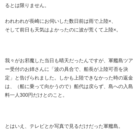
るとは限りません。
われわれが長崎にお伺いした数日前は雨で上陸×、
そして前日も天気はよかったのに波が荒くて上陸×。
我々がお邪魔した当日も晴天だったんですが、軍艦島ツア
ー受付のお姉さんに「波の具合で、船長が上陸可否を決
定」と告げられました。しかも上陸できなかった時の返金
は、（船に乗って向かうので）船代は戻らず、島への入島
料一人300円だけとのこと。
とはいえ、テレビとか写真で見るだけだった軍艦島。