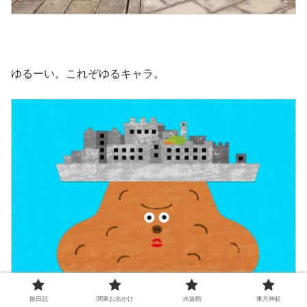
ゆるーい。これぞゆるキャラ。
旅日記
関東お出かけ
水族館
東方神起