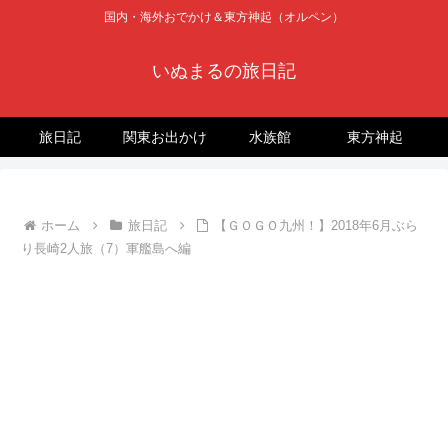
国内・海外おでかけ＆東方神起（オルペン）
いぬまるの旅日記
旅日記
関東お出かけ
水族館
東方神起
ホーム
旅日記
【ＧＯＧＯ九州！】2018年6月ぶら
り長崎2人旅（7）軍艦島へ編