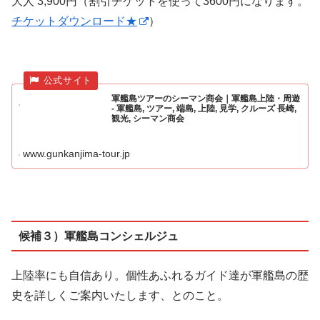
大人 3,900円（割引チケットを使って3600円になります。
チケットダウンロード★
）
軍艦島ツアーのシーマン商会｜軍艦島上陸・周遊
- 軍艦島, ツアー, 端島, 上陸, 見学, クルーズ 長崎,
観光, シーマン商会
www.gunkanjima-tour.jp
候補３）軍艦島コンシェルジュ
上陸率にも自信あり。個性あふれるガイド達が軍艦島の歴
史を詳しくご案内いたします、とのこと。