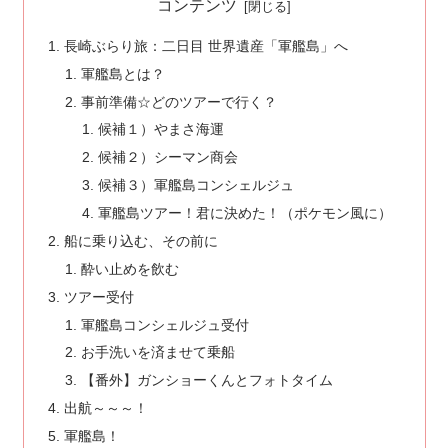
コンテンツ
長崎ぶらり旅：二日目 世界遺産「軍艦島」へ
軍艦島とは？
事前準備☆どのツアーで行く？
候補１）やまさ海運
候補２）シーマン商会
候補３）軍艦島コンシェルジュ
軍艦島ツアー！君に決めた！（ポケモン風に）
船に乗り込む、その前に
酔い止めを飲む
ツアー受付
軍艦島コンシェルジュ受付
お手洗いを済ませて乗船
【番外】ガンショーくんとフォトタイム
出航～～～！
軍艦島！