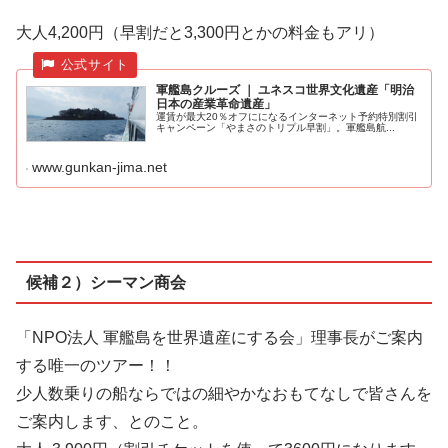
大人4,200円（早割だと3,300円とかの料金もアリ）
軍艦島クルーズ ｜ ユネスコ世界文化遺産「明治
日本の産業革命遺産」
運賃が最大20％オフにになるインターネット予約特別割引
キャンペーン「やまさのトリプル早割」。軍艦島航...
www.gunkan-jima.net
候補２）シーマン商会
「NPO法人 軍艦島を世界遺産にする会」理事長がご案内
する唯一のツアー！！
少人数乗りの船ならではの細やかなおもてなしで皆さんを
ご案内します、とのこと。