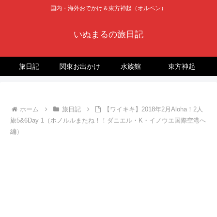
国内・海外おでかけ＆東方神起（オルペン）
いぬまるの旅日記
旅日記
関東お出かけ
水族館
東方神起
ホーム
旅日記
【ワイキキ】2018年2月Aloha！2人
旅5&6Day 1（ホノルルまたね！！ダニエル・K・イノウエ国際空港へ
編）