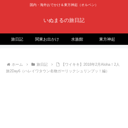
国内・海外おでかけ＆東方神起（オルペン）
いぬまるの旅日記
旅日記
関東お出かけ
水族館
東方神起
ホーム
旅日記
【ワイキキ】2018年2月Aloha！2人
旅2Day6（ハレイワタウン名物ガーリックシュリンプッ！編）