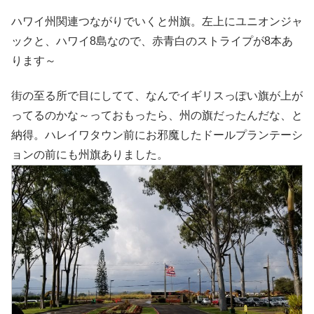
ハワイ州関連つながりでいくと州旗。左上にユニオンジャ
ックと、ハワイ8島なので、赤青白のストライプが8本あ
ります～
街の至る所で目にしてて、なんでイギリスっぽい旗が上が
ってるのかな～っておもったら、州の旗だったんだな、と
納得。ハレイワタウン前にお邪魔したドールプランテーシ
ョンの前にも州旗ありました。