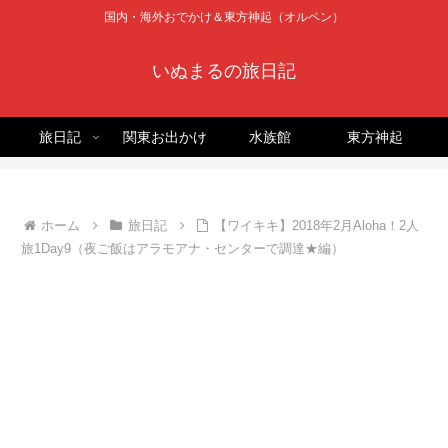
国内・海外おでかけ＆東方神起（オルペン）
いぬまるの旅日記
旅日記
関東お出かけ
水族館
東方神起
ホーム
旅日記
【ワイキキ】2018年2月Aloha！2人
旅1Day9（夜ご飯はアラモアナ・センターで調達★編）