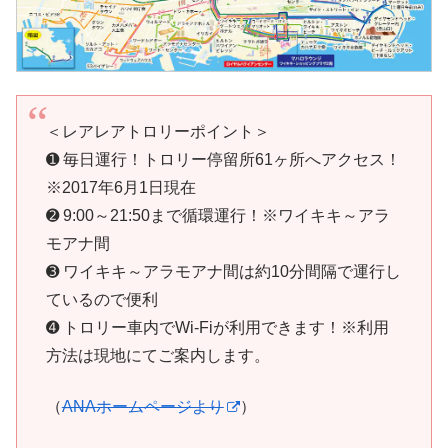
＜レアレアトロリーポイント＞
➊ 毎日運行！トロリー停留所61ヶ所へアクセス！
※2017年6月1日現在
➋ 9:00～21:50まで循環運行！※ワイキキ～アラ
モアナ間
➌ ワイキキ～アラモアナ間は約10分間隔で運行し
ているので便利
➍ トロリー車内でWi-Fiが利用できます！※利用
方法は現地にてご案内します。
（
ANAホームページより
）