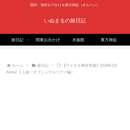
国内・海外おでかけ＆東方神起（オルペン）
いぬまるの旅日記
旅日記
関東お出かけ
水族館
東方神起
ホーム
旅日記
【ワイキキ事前準備】2018年2月
Aloha! ２人旅（オプショナルツアー編）