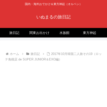
国内・海外おでかけ＆東方神起（オルペン）
いぬまるの旅日記
旅日記
関東お出かけ
水族館
東方神起
ホーム
旅日記
2017年10月韓国二人旅その19（ロッ
テ免税店 de SUPER JUNIOR＆EXO編）