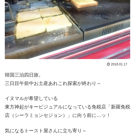
2018.01.17
韓国三泊四日旅。
三日目午前中お土産あれこれ探索が終わり～
イヌマルが希望している
東方神起がキービジュアルになっている免税店「新羅免税
店（シーラミョンセジョン）」に向う前に…ッ！
気になるトースト屋さんに立ち寄り～