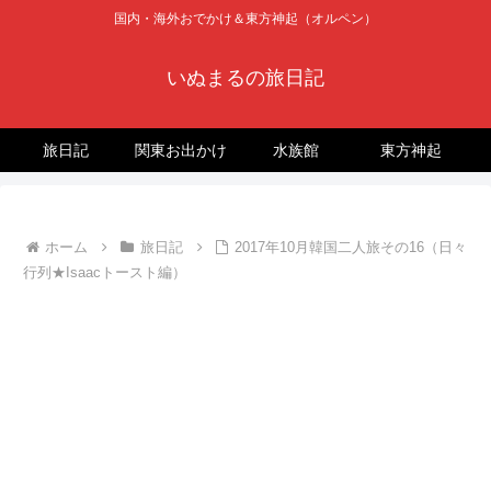
国内・海外おでかけ＆東方神起（オルペン）
いぬまるの旅日記
旅日記
関東お出かけ
水族館
東方神起
ホーム
旅日記
2017年10月韓国二人旅その16（日々
行列★Isaacトースト編）