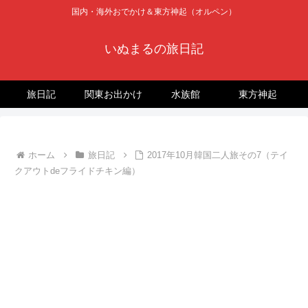
国内・海外おでかけ＆東方神起（オルペン）
いぬまるの旅日記
旅日記
関東お出かけ
水族館
東方神起
ホーム
旅日記
2017年10月韓国二人旅その7（テイ
クアウトdeフライドチキン編）