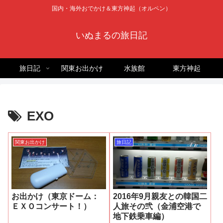
国内・海外おでかけ＆東方神起（オルペン）
いぬまるの旅日記
旅日記
関東お出かけ
水族館
東方神起
EXO
関東お出かけ
旅日記
お出かけ（東京ドーム：
2016年9月親友との韓国二
ＥＸＯコンサート！）
人旅その弐（金浦空港で
地下鉄乗車編）