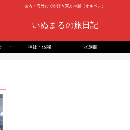
国内・海外おでかけ＆東方神起（オルペン）
いぬまるの旅日記
け
神社・仏閣
水族館