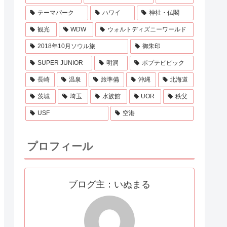
テーマパーク
ハワイ
神社・仏閣
観光
WDW
ウォルトディズニーワールド
2018年10月ソウル旅
御朱印
SUPER JUNIOR
明洞
ポプテピピック
長崎
温泉
旅準備
沖縄
北海道
茨城
埼玉
水族館
UOR
秩父
USF
空港
プロフィール
ブログ主：いぬまる