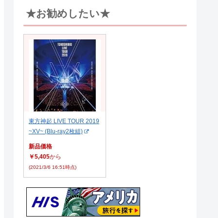
★お勧めしたい★
東方神起 LIVE TOUR 2019
~XV~ (Blu-ray2枚組)
新品価格
￥5,405
から
(2021/3/6 16:51時点)