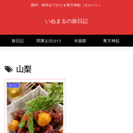
国内・海外おでかけ＆東方神起（オルペン）
いぬまるの旅日記
旅日記
関東お出かけ
水族館
東方神起
山梨
旅日記