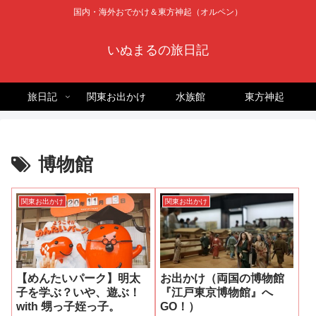
国内・海外おでかけ＆東方神起（オルペン）
いぬまるの旅日記
旅日記
関東お出かけ
水族館
東方神起
博物館
関東お出かけ
関東お出かけ
【めんたいパーク】明太
お出かけ（両国の博物館
子を学ぶ？いや、遊ぶ！
『江戸東京博物館』へ
with 甥っ子姪っ子。
GO！）