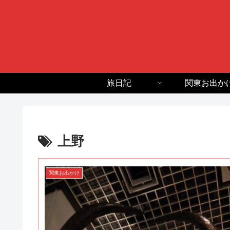
旅日記
関東お出か
上野
関東お出かけ