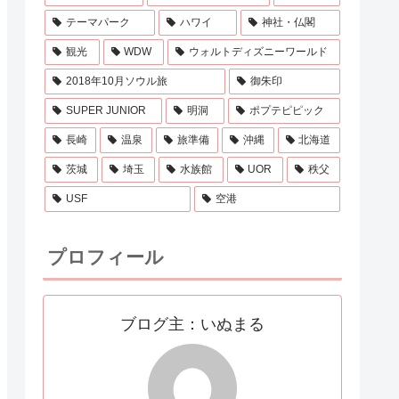
テーマパーク
ハワイ
神社・仏閣
観光
WDW
ウォルトディズニーワールド
2018年10月ソウル旅
御朱印
SUPER JUNIOR
明洞
ポプテピピック
長崎
温泉
旅準備
沖縄
北海道
茨城
埼玉
水族館
UOR
秩父
USF
空港
プロフィール
ブログ主：いぬまる