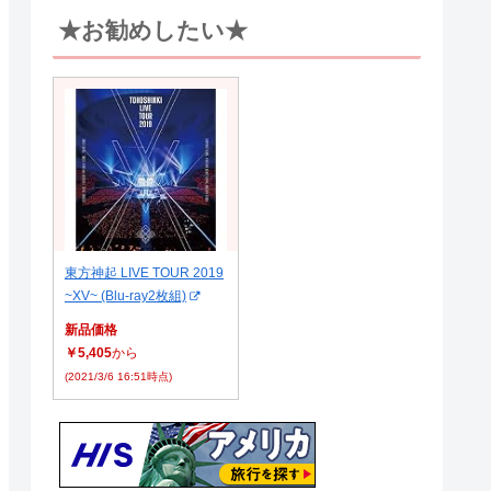
★お勧めしたい★
東方神起 LIVE TOUR 2019
~XV~ (Blu-ray2枚組)
新品価格
￥5,405
から
(2021/3/6 16:51時点)