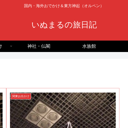
国内・海外おでかけ＆東方神起（オルペン）
いぬまるの旅日記
け
神社・仏閣
水族館
関東お出かけ