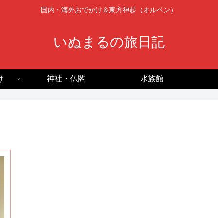
国内・海外おでかけ＆東方神起（オルペン）
いぬまるの旅日記
け
神社・仏閣
水族館