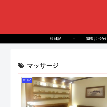
旅日記
関東お出か
マッサージ
旅日記