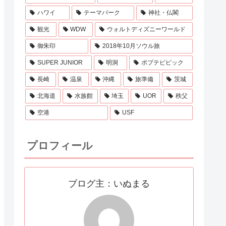
ハワイ
テーマパーク
神社・仏閣
観光
WDW
ウォルトディズニーワールド
御朱印
2018年10月ソウル旅
SUPER JUNIOR
明洞
ポプテピピック
長崎
温泉
沖縄
旅準備
茨城
北海道
水族館
埼玉
UOR
秩父
空港
USF
プロフィール
ブログ主：いぬまる