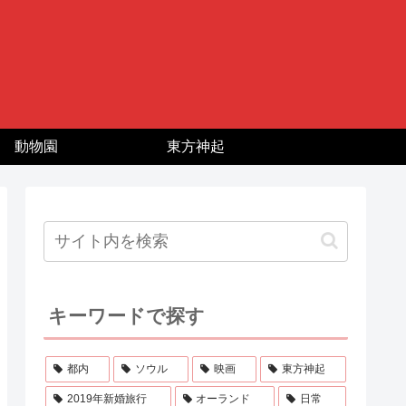
動物園
東方神起
キーワードで探す
都内
ソウル
映画
東方神起
2019年新婚旅行
オーランド
日常