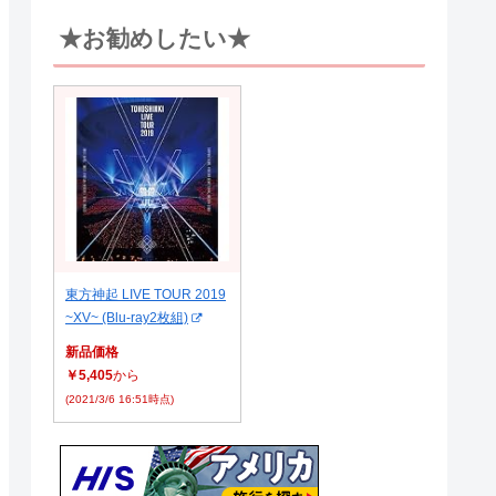
★お勧めしたい★
東方神起 LIVE TOUR 2019
~XV~ (Blu-ray2枚組)
新品価格
￥5,405
から
(2021/3/6 16:51時点)