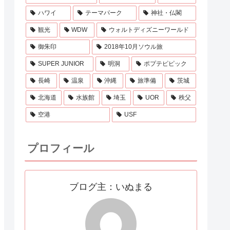
ハワイ
テーマパーク
神社・仏閣
観光
WDW
ウォルトディズニーワールド
御朱印
2018年10月ソウル旅
SUPER JUNIOR
明洞
ポプテピピック
長崎
温泉
沖縄
旅準備
茨城
北海道
水族館
埼玉
UOR
秩父
空港
USF
プロフィール
ブログ主：いぬまる