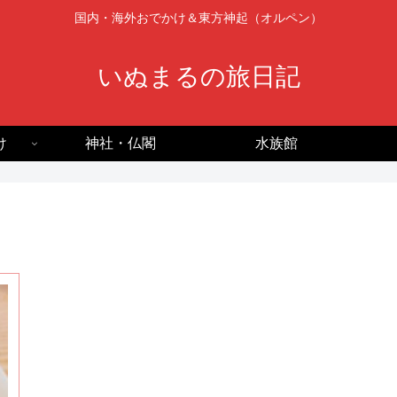
国内・海外おでかけ＆東方神起（オルペン）
いぬまるの旅日記
け
神社・仏閣
水族館