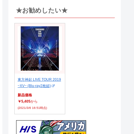
★お勧めしたい★
東方神起 LIVE TOUR 2019
~XV~ (Blu-ray2枚組)
新品価格
￥5,405
から
(2021/3/6 16:51時点)