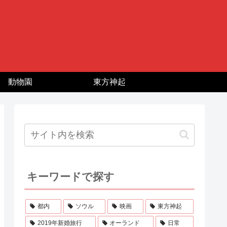
動物園
東方神起
キーワードで探す
都内
ソウル
映画
東方神起
2019年新婚旅行
オーランド
日常