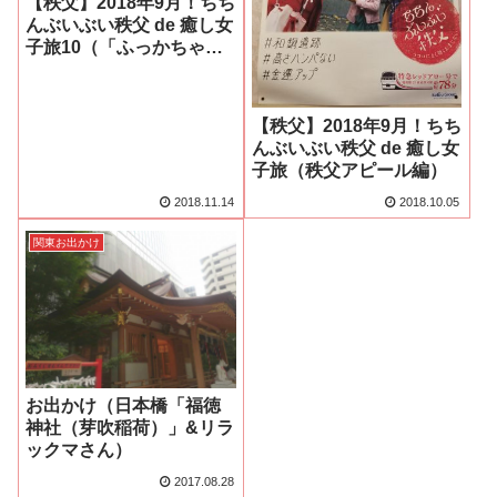
【秩父】2018年9月！ちち
んぶいぶい秩父 de 癒し女
子旅10（「ふっかちゃ
ん」に出会う＠道の駅は
なぞの）
【秩父】2018年9月！ちち
んぶいぶい秩父 de 癒し女
子旅（秩父アピール編）
2018.11.14
2018.10.05
関東お出かけ
お出かけ（日本橋「福徳
神社（芽吹稲荷）」&リラ
ックマさん）
2017.08.28