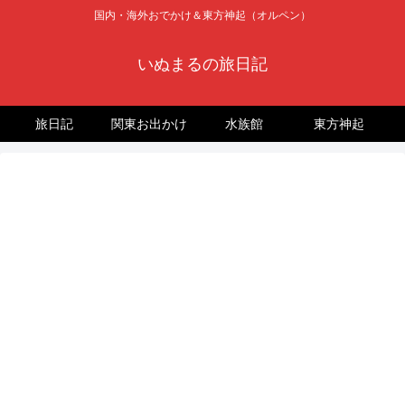
国内・海外おでかけ＆東方神起（オルペン）
いぬまるの旅日記
旅日記
関東お出かけ
水族館
東方神起