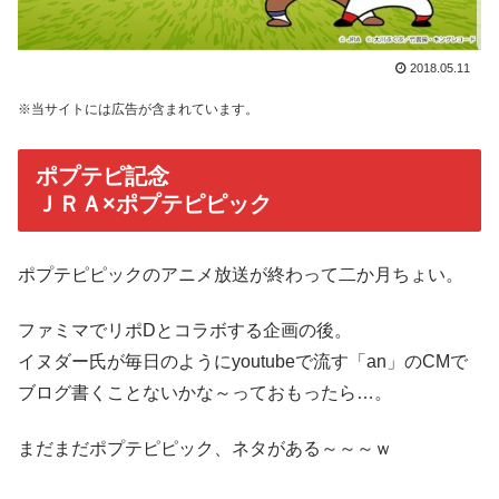
2018.05.11
※当サイトには広告が含まれています。
ポプテピ記念
ＪＲＡ×ポプテピピック
ポプテピピックのアニメ放送が終わって二か月ちょい。
ファミマでリポDとコラボする企画の後。
イヌダー氏が毎日のようにyoutubeで流す「an」のCМで
ブログ書くことないかな～っておもったら…。
まだまだポプテピピック、ネタがある～～～ｗ