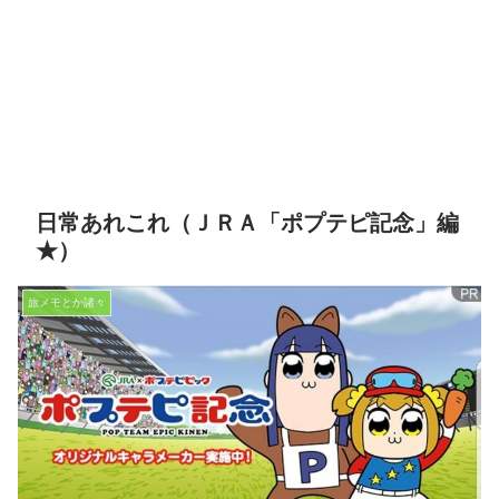
日常あれこれ（ＪＲＡ「ポプテピ記念」編
★）
旅メモとか諸々