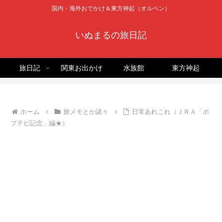
国内・海外おでかけ＆東方神起（オルペン）
いぬまるの旅日記
旅日記
関東お出かけ
水族館
東方神起
ホーム
旅メモとか諸々
日常あれこれ（ＪＲＡ「ポ
プテピ記念」編★）