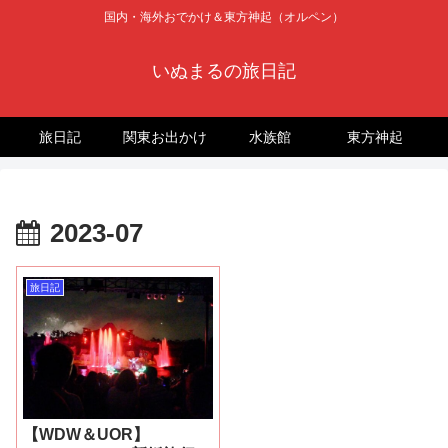
国内・海外おでかけ＆東方神起（オルペン）
いぬまるの旅日記
旅日記
関東お出かけ
水族館
東方神起
2023-07
旅日記
【WDW＆UOR】