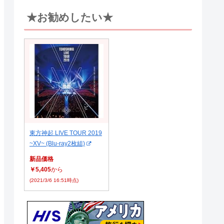
★お勧めしたい★
東方神起 LIVE TOUR 2019
~XV~ (Blu-ray2枚組)
新品価格
￥5,405
から
(2021/3/6 16:51時点)