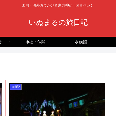
国内・海外おでかけ＆東方神起（オルペン）
いぬまるの旅日記
け
神社・仏閣
水族館
旅日記