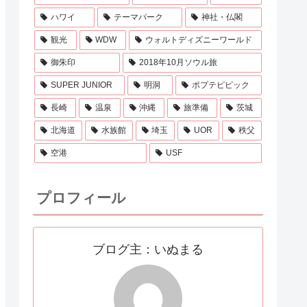
ハワイ
テーマパーク
神社・仏閣
観光
WDW
ウォルトディズニーワールド
御朱印
2018年10月ソウル旅
SUPER JUNIOR
明洞
ポプテピピック
長崎
温泉
沖縄
旅準備
茨城
北海道
水族館
埼玉
UOR
秩父
空港
USF
プロフィール
ブログ主：いぬまる