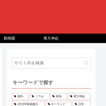
動物園
東方神起
キーワードで探す
都内
ソウル
映画
東方神起
2019年新婚旅行
オーランド
日常