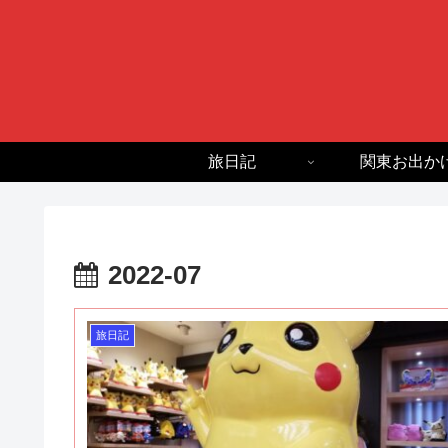
旅日記
関東お出か
2022-07
旅日記